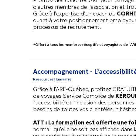
Profitez des cohortes ARF pour partage
d’autres membres de l’association et tro
Grâce à l’expertise d’un coach du
CQRH
quant à votre positionnement employeur e
processus de recrutement.
*Offert à tous les membres réceptifs et voyagistes de l’AR
Accompagnement - L’accessibilité 
Ressources Humaines
Grâce à l’ARF-Québec, profitez GRATUIT
de voyages
Service Complice de
KÉROU
l’accessibilité et l’inclusion des personn
besoins de toutes vos clientèles, n’hésit
ATT : La formation est offerte une fo
normal qu'elle ne soit pas affichée dans 
vous souhaitez être informé de la procha