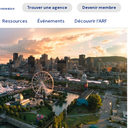
Trouver une agence
Devenir membre
onnexion
Ressources
Événements
Découvrir l’ARF