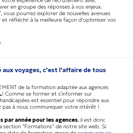
r votre expérience de recrutement avec
uver en groupe des réponses à vos enjeux.
T
, vous pourrez explorer de nouvelles avenues
t réfléchir à la meilleure façon d’optimiser vos
F.
aux voyages, c’est l’affaire de tous
EMENT de la formation adaptée aux agences
L
! Comme se former et s’informer sur
es handicapées est essentiel pour répondre aux
ez pas à nous communiquer votre intérêt !
is par année pour les agences
, il est donc
la section "Formations" de notre site web. Si
ine date de formation, merci de
communiquer