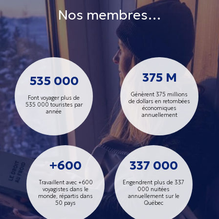
Nos membres…
375 M
535 000
Génèrent 375 millions
Font voyager plus de
de dollars en retombées
535 000 touristes par
économiques
année
annuellement
+600
337 000
Travaillent avec +600
Engendrent plus de 337
voyagistes dans le
000 nuitées
monde, répartis dans
annuellement sur le
50 pays
Québec