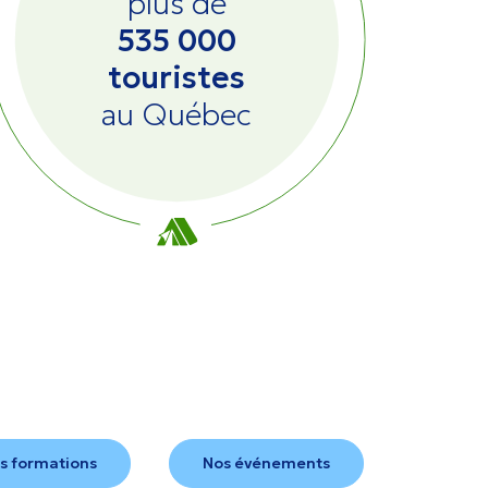
plus de
535 000
touristes
au Québec
s formations
Nos événements