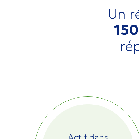
Un ré
150
rép
Actif dans