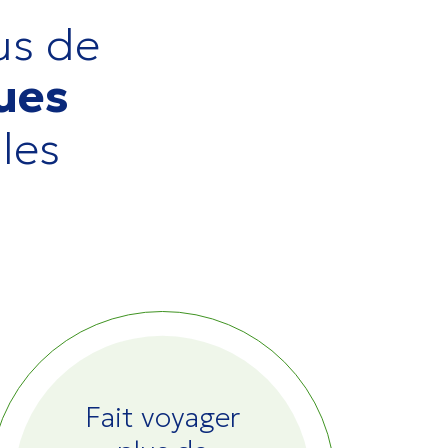
us de
ques
 les
Fait voyager