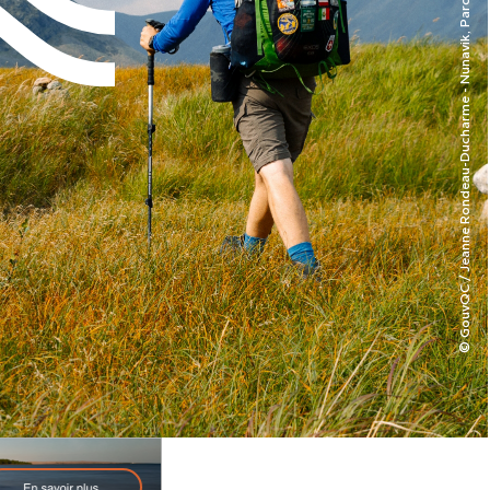
© GouvQC / Jeanne Rondeau-Ducharme - Nunavik, Parc national Kuururjuaq